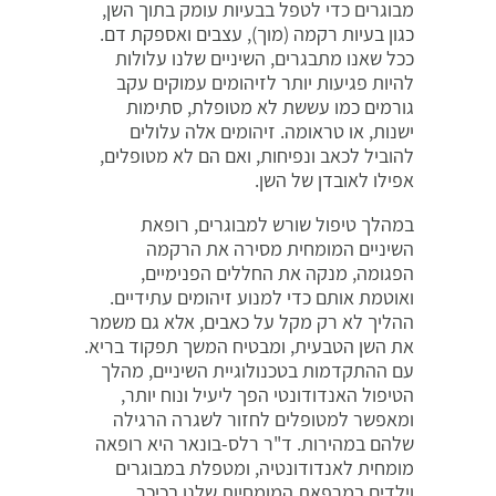
מבוגרים כדי לטפל בבעיות עומק בתוך השן,
כגון בעיות רקמה (מוך), עצבים ואספקת דם.
ככל שאנו מתבגרים, השיניים שלנו עלולות
להיות פגיעות יותר לזיהומים עמוקים עקב
גורמים כמו עששת לא מטופלת, סתימות
ישנות, או טראומה. זיהומים אלה עלולים
להוביל לכאב ונפיחות, ואם הם לא מטופלים,
אפילו לאובדן של השן.
במהלך טיפול שורש למבוגרים, רופאת
השיניים המומחית מסירה את הרקמה
הפגומה, מנקה את החללים הפנימיים,
ואוטמת אותם כדי למנוע זיהומים עתידיים.
ההליך לא רק מקל על כאבים, אלא גם משמר
את השן הטבעית, ומבטיח המשך תפקוד בריא.
עם ההתקדמות בטכנולוגיית השיניים, מהלך
הטיפול האנדודונטי הפך ליעיל ונוח יותר,
ומאפשר למטופלים לחזור לשגרה הרגילה
שלהם במהירות. ד"ר רלס-בונאר היא רופאה
מומחית לאנדודונטיה, ומטפלת במבוגרים
וילדים במרפאת המומחיות שלנו בכיכר