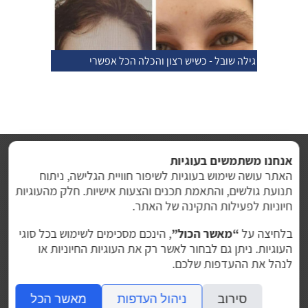
גילה שובל - כשיש רצון והכלה הכל אפשרי
אנחנו משתמשים בעוגיות
האתר עושה שימוש בעוגיות לשיפור חוויית הגלישה, ניתוח
תנועת גולשים, והתאמת תכנים והצעות אישיות. חלק מהעוגיות
חיוניות לפעילות התקינה של האתר.
בלחיצה על
“מאשר הכול”
, הינכם מסכימים לשימוש בכל סוגי
ברוכים הבאים
צוות המרפאה
יישור שיניים
העוגיות. ניתן גם לבחור לאשר רק את העוגיות החיוניות או
מטופלים ממליצים
קבעו תור
ווטסאפ
לנהל את ההעדפות שלכם.
2023 © ד"ר חן ישראלי - מרפאת מומחיות
סירוב
ניהול העדפות
מאשר הכל
לשיניים